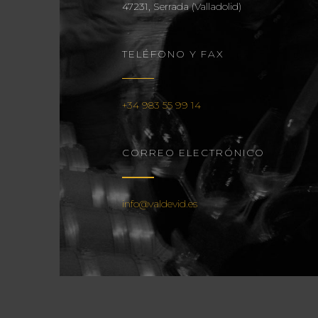
47231, Serrada (Valladolid)
TELÉFONO Y FAX
+34 983 55 99 14
CORREO ELECTRÓNICO
info@valdevid.es