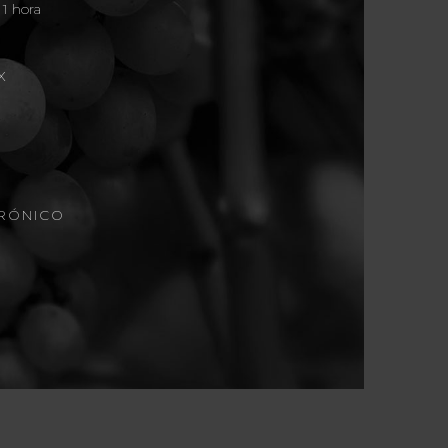
 1 hora
X
RÓNICO