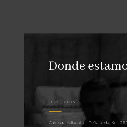
Donde estam
DIRECCIÓN
Carretera Valladolid – Peñaranda, Km. 26