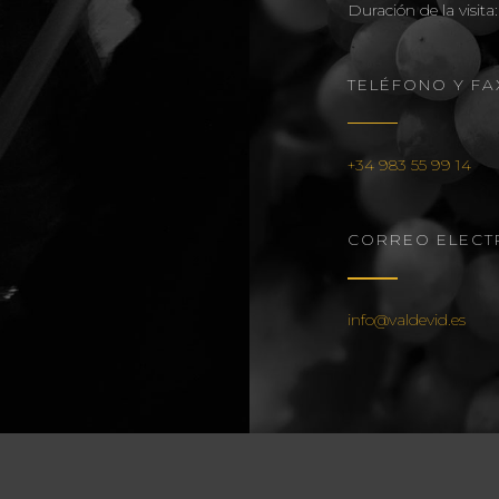
Duración de la visita:
TELÉFONO Y FA
+34 983 55 99 14
CORREO ELECT
info@valdevid.es