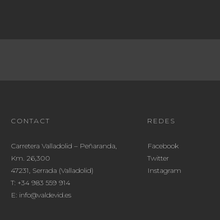
CONTACT
REDES
Carretera Valladolid – Peñaranda,
Facebook
Km. 26,300
Twitter
47231, Serrada (Valladolid)
Instagram
T:
+34 983 559 914
E:
info@valdevid.es